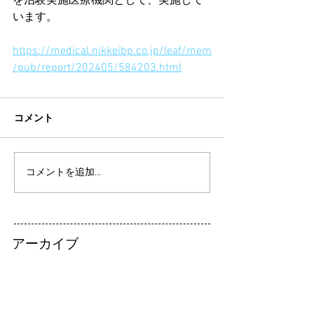
を治験実施医療機関として、実施して
います。
https://medical.nikkeibp.co.jp/leaf/mem
/pub/report/202405/584203.html
コメント
コメントを追加…
アーカイブ
2024年5月
（1）
1件の記事
2023年11月
（1）
1件の記事
2023年4月
（1）
1件の記事