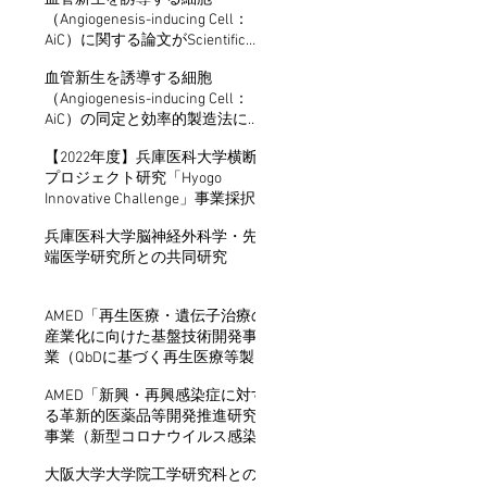
（Angiogenesis-inducing Cell：
AiC）に関する論文がScientific
Reports誌に掲載されました
血管新生を誘導する細胞
（Angiogenesis-inducing Cell：
AiC）の同定と効率的製造法に関
する特許を出願
【2022年度】兵庫医科大学横断
プロジェクト研究「Hyogo
Innovative Challenge」事業採択
兵庫医科大学脳神経外科学・先
端医学研究所との共同研究
AMED「再生医療・遺伝子治療の
産業化に向けた基盤技術開発事
業（QbDに基づく再生医療等製
品製造の基盤開発事業）」採択
AMED「新興・再興感染症に対す
る革新的医薬品等開発推進研究
事業（新型コロナウイルス感染
症（COVID-19）に対する治療薬
大阪大学大学院工学研究科との
開発）」採択