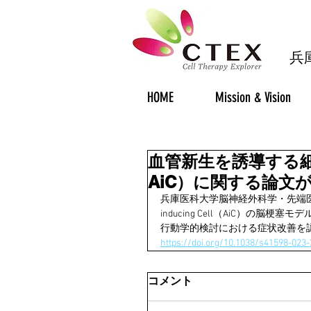
​
HOME
Mission & Vision
血管新生を誘導する細胞（An
AiC）に関する論文がSc
兵庫医科大学脳神経外科学・先端医学研
inducing Cell（AiC）
行動学的検討における症状改善を認めた基
https://doi.org/10.1038/s41598-023
コメント