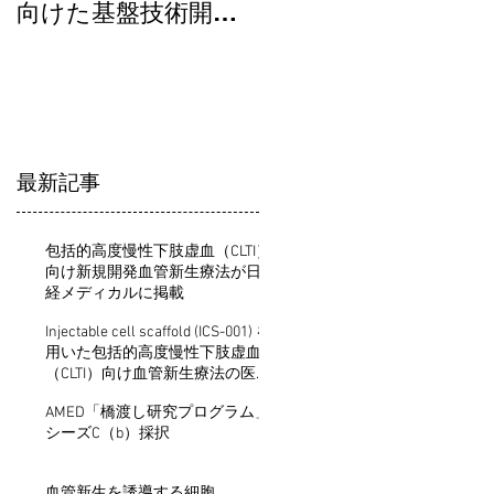
向けた基盤技術開発
医薬品等開発推進研
事業（QbDに基づく
事業（新型コロナウ
再生医療等製品製造
イルス感染症
の基盤開発事業）」
（COVID-19）に対す
採択
る治療薬開発）」採
択
最新記事
包括的高度慢性下肢虚血（CLTI）
向け新規開発血管新生療法が日
経メディカルに掲載
Injectable cell scaffold (ICS-001) を
用いた包括的高度慢性下肢虚血
（CLTI）向け血管新生療法の医師
主導治験を開始
AMED「橋渡し研究プログラム」
シーズC（b）採択
血管新生を誘導する細胞