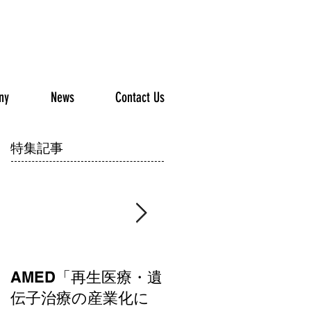
ny
News
Contact Us
特集記事
AMED「再生医療・遺
AMED「新興・再興
伝子治療の産業化に
染症に対する革新的