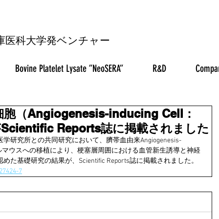
兵庫医科大学発ベンチャー
Bovine Platelet Lysate ”NeoSERA”
R&D
Compa
giogenesis-inducing Cell：
ientific Reports誌に掲載されました
究所との共同研究において、臍帯血由来Angiogenesis-
の脳梗塞モデルマウスへの移植により、梗塞層周囲における血管新生誘導と神経
礎研究の結果が、Scientific Reports誌に掲載されました。
-27424-7