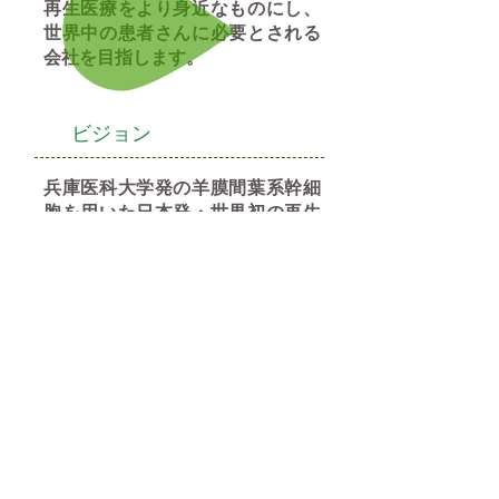
再生医療をより身近なものにし、
世界中の患者さんに必要とされる
会社を目指します。
ビジョン
兵庫医科大学発の羊膜間葉系幹細
胞を用いた日本発・世界初の再生
医療等製品の実用化に向け、研究
開発を推進します。
羊膜以外にも臍帯・臍帯血等の胎
児付属物由来幹細胞および末梢血
幹細胞を用いた細胞治療応用研究
を進めます。
アカデミア発の様々な細胞治療シ
ーズの社会実装を目指し、研究開
発から臨床応用まで幅広く支援し
ます。